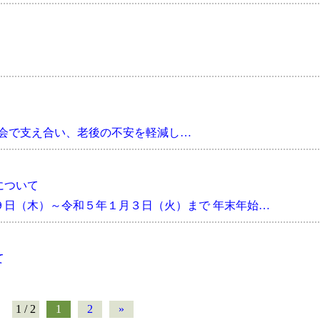
社会で支え合い、老後の不安を軽減し…
について
９日（木）～令和５年１月３日（火）まで 年末年始…
て
1 / 2
1
2
»