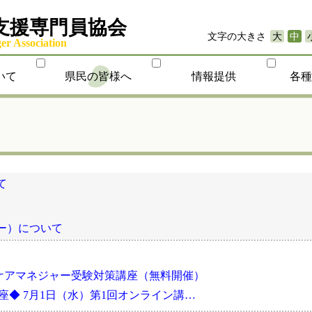
支援専門員協会
文字の大きさ
大
中
r Association
いて
県民の皆様へ
情報提供
各
て
ー）について
ケアマネジャー受験対策講座（無料開催）
ン講座◆ 7月1日（水）第1回オンライン講…