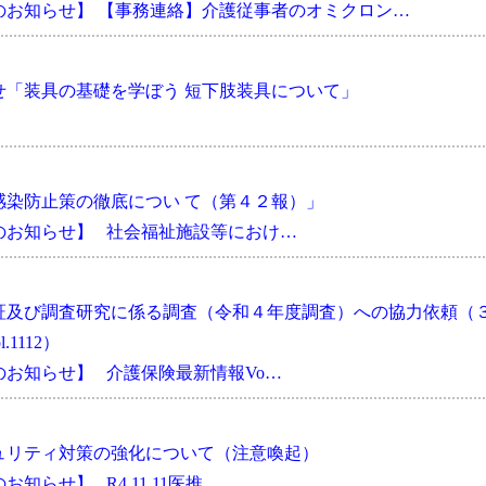
のお知らせ】 【事務連絡】介護従事者のオミクロン…
せ「装具の基礎を学ぼう 短下肢装具について」
感染防止策の徹底につい て（第４２報）」
のお知らせ】 社会福祉施設等におけ…
証及び調査研究に係る調査（令和４年度調査）への協力依頼（
1112）
お知らせ】 介護保険最新情報Vo…
ュリティ対策の強化について（注意喚起）
らせ】 R4.11.11医推…