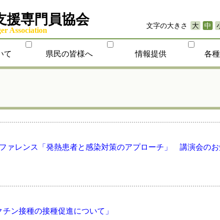
支援専門員協会
文字の大きさ
大
中
r Association
いて
県民の皆様へ
情報提供
各
ンファレンス「発熱患者と感染対策のアプローチ」 講演会のお
クチン接種の接種促進について」