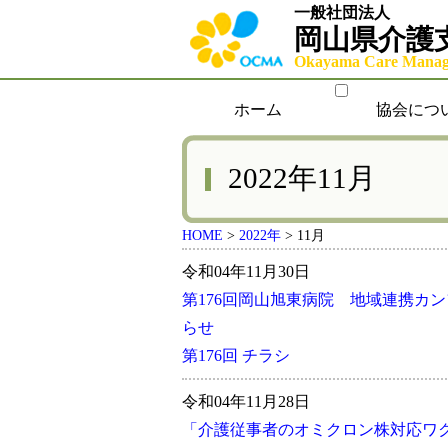
一般社団法人
岡山県介護
Okayama Care Manage
ホーム
協会につ
2022年11月
HOME
>
2022年
>
11月
令和04年11月30日
第176回岡山旭東病院 地域連携カ
らせ
第176回 チラシ
令和04年11月28日
「介護従事者のオミクロン株対応ワ