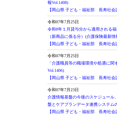
報Vol.1408)
【岡山県 子ども・福祉部 長寿社
令和07年7月25日
令和8年１月貸与分から適用される
（新商品に係る分）(介護保険最新情報Vol
【岡山県 子ども・福祉部 長寿社
令和07年7月25日
「介護職員等の職場環境や処遇に関
Vol.1406)
【岡山県 子ども・福祉部 長寿社
令和07年7月23日
介護情報基盤の今後のスケジュール
盤とケアプランデータ連携システムの統合
【岡山県 子ども・福祉部 長寿社