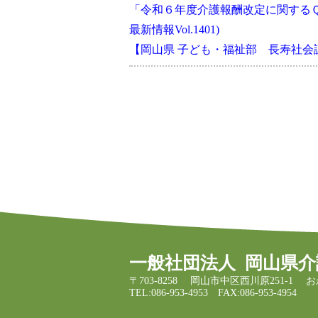
「令和６年度介護報酬改定に関するＱ＆
最新情報Vol.1401)
【岡山県 子ども・福祉部 長寿社
一般社団法人
岡山県介
〒703-8258
岡山市中区西川原251-1
お
TEL:086-953-4953
FAX:086-953-4954