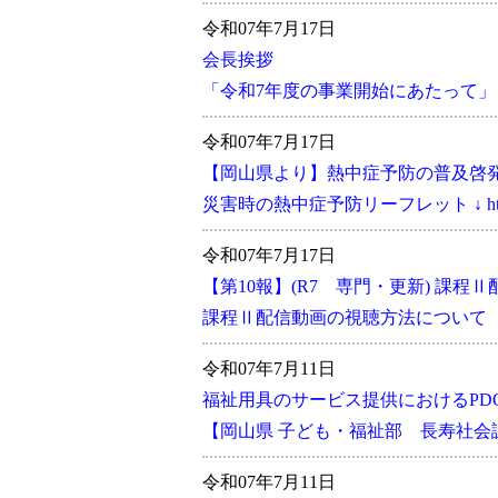
令和07年7月17日
会長挨拶
「令和7年度の事業開始にあたって」
令和07年7月17日
【岡山県より】熱中症予防の普及啓
災害時の熱中症予防リーフレット ↓ https:/
令和07年7月17日
【第10報】(R7 専門・更新) 課程
課程Ⅱ配信動画の視聴方法について
令和07年7月11日
福祉用具のサービス提供におけるPDCA
【岡山県 子ども・福祉部 長寿社
令和07年7月11日