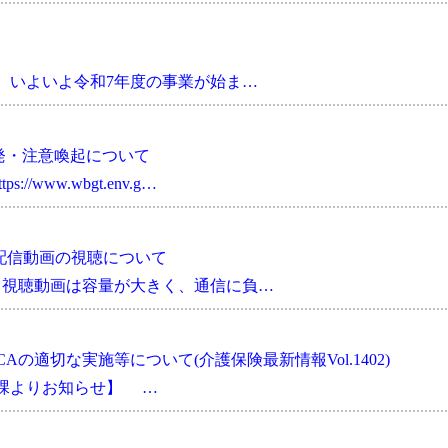
 いよいよ令和7年度の事業が始ま…
発・注意喚起について
/www.wbgt.env.g…
Ⅱ配信動画の視聴について
 視聴動画は容量が大きく、通信に負…
の適切な実施等について(介護保険最新情報Vol.1402)
会課よりお知らせ】 …