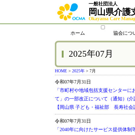
一般社団法人
岡山県介護
Okayama Care Manage
ホーム
協会につ
2025年07月
HOME
>
2025年
>
7月
令和07年7月31日
「市町村や地域包括支援センターに
て」の一部改正について（通知）(介護保険
【岡山県 子ども・福祉部 長寿社
令和07年7月31日
「2040年に向けたサービス提供体