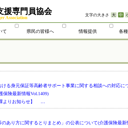
支援専門員協会
文字の大きさ
大
中
r Association
いて
県民の皆様へ
情報提供
各
おける身元保証等高齢者サポート事業に関する相談への対応に
最新情報Vol.1409)
会課よりお知らせ】 …
制等のあり方に関するとりまとめ」の公表について(介護保険最新