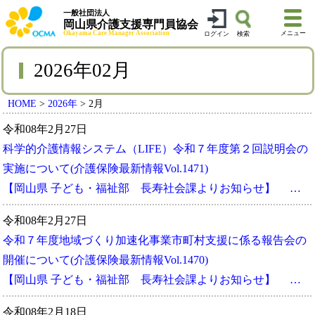
一般社団法人
岡山県介護支援専門員協会
Okayama Care Manager Association
メニュー
ログイン
検索
2026年02月
HOME
>
2026年
>
2月
令和08年2月27日
科学的介護情報システム（LIFE）令和７年度第２回説明会の
実施について(介護保険最新情報Vol.1471)
【岡山県 子ども・福祉部 長寿社会課よりお知らせ】 …
令和08年2月27日
令和７年度地域づくり加速化事業市町村支援に係る報告会の
開催について(介護保険最新情報Vol.1470)
【岡山県 子ども・福祉部 長寿社会課よりお知らせ】 …
令和08年2月18日