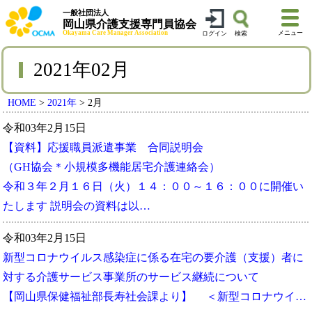
一般社団法人
岡山県介護支援専門員協会
Okayama Care Manager Association
メニュー
ログイン
検索
2021年02月
HOME
>
2021年
>
2月
令和03年2月15日
【資料】応援職員派遣事業 合同説明会
（GH協会＊小規模多機能居宅介護連絡会）
令和３年２月１６日（火）１４：００～１６：００に開催い
たします 説明会の資料は以…
令和03年2月15日
新型コロナウイルス感染症に係る在宅の要介護（支援）者に
対する介護サービス事業所のサービス継続について
【岡山県保健福祉部長寿社会課より】 ＜新型コロナウイ…