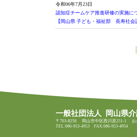
令和06年7月23日
認知症チームケア推進研修の実施につい
【岡山県 子ども・福祉部 長寿社
一般社団法人
岡山県介
〒703-8258
岡山市中区西川原251-1
お
TEL:086-953-4953
FAX:086-953-4954