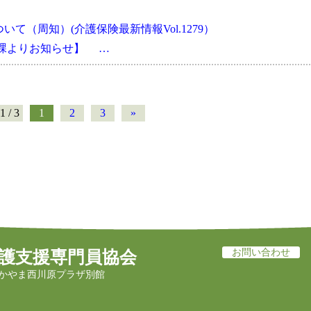
て（周知）(介護保険最新情報Vol.1279）
会課よりお知らせ】 …
1 / 3
1
2
3
»
お問い合わせ
護支援専門員協会
かやま西川原プラザ別館