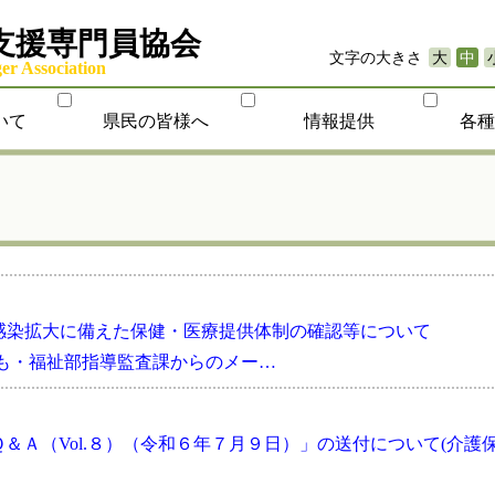
支援専門員協会
文字の大きさ
大
中
r Association
いて
県民の皆様へ
情報提供
各
感染拡大に備えた保健・医療提供体制の確認等について
山県子ども・福祉部指導監査課からのメー…
＆Ａ（Vol.８）（令和６年７月９日）」の送付について(介護