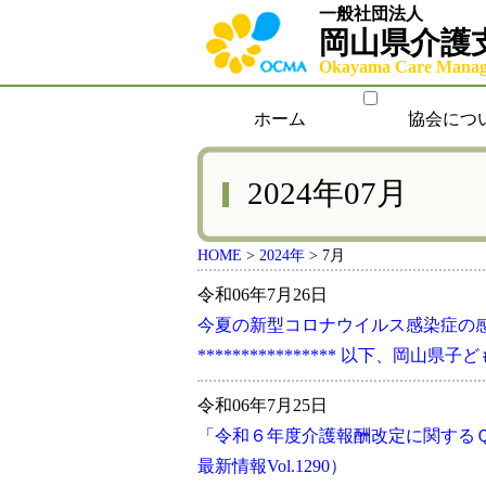
一般社団法人
岡山県介護
Okayama Care Manage
ホーム
協会につ
2024年07月
HOME
>
2024年
>
7月
令和06年7月26日
今夏の新型コロナウイルス感染症の
**************** 以下、岡
令和06年7月25日
「令和６年度介護報酬改定に関するＱ
最新情報Vol.1290）