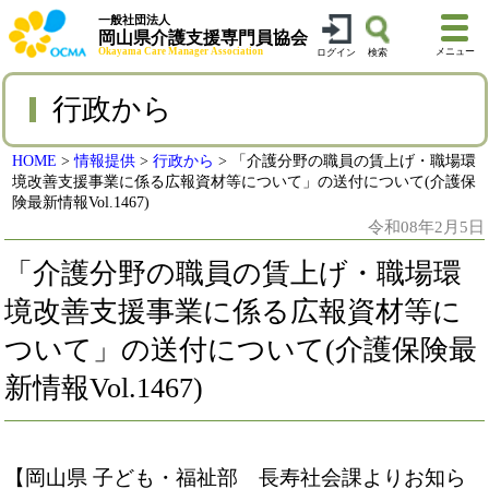
一般社団法人
岡山県介護支援専門員協会
Okayama Care Manager Association
メニュー
ログイン
検索
行政から
HOME
>
情報提供
>
行政から
>
「介護分野の職員の賃上げ・職場環
境改善支援事業に係る広報資材等について」の送付について(介護保
険最新情報Vol.1467)
令和08年2月5日
「介護分野の職員の賃上げ・職場環
境改善支援事業に係る広報資材等に
ついて」の送付について(介護保険最
新情報Vol.1467)
【岡山県 子ども・福祉部 長寿社会課よりお知ら