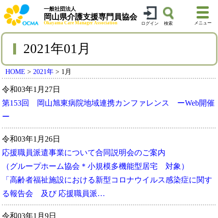
一般社団法人
岡山県介護支援専門員協会
Okayama Care Manager Association
メニュー
ログイン
検索
2021年01月
HOME
>
2021年
>
1月
令和03年1月27日
第153回 岡山旭東病院地域連携カンファレンス ーWeb開催
ー
令和03年1月26日
応援職員派遣事業について合同説明会のご案内
（グループホーム協会＊小規模多機能型居宅 対象）
「高齢者福祉施設における新型コロナウイルス感染症に関す
る報告会 及び 応援職員派…
令和03年1月9日