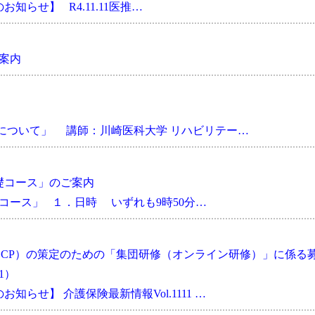
らせ】 R4.11.11医推…
ご案内
について」 講師：川崎医科大学 リハビリテー…
基礎コース」のご案内
コース」 １．日時 いずれも9時50分…
CP）の策定のための「集団研修（オンライン研修）」に係る
1）
らせ】 介護保険最新情報Vol.1111 …