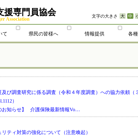
支援専門員協会
文字の大きさ
大
中
r Association
いて
県民の皆様へ
情報提供
各
証及び調査研究に係る調査（令和４年度調査）への協力依頼（
1112）
お知らせ】 介護保険最新情報Vo…
ュリティ対策の強化について（注意喚起）