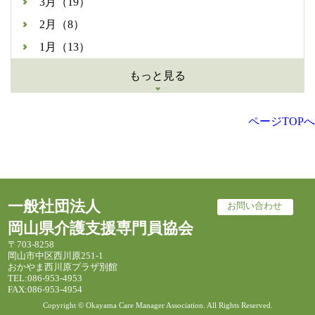
3月（19）
2月（8）
1月（13）
もっと見る
ページTOPへ
一般社団法人
お問い合わせ
岡山県介護支援専門員協会
〒703-8258
岡山市中区西川原251-1
おかやま西川原プラザ別館
TEL:086-953-4953
FAX:086-953-4954
Copyright © Okayama Care Manager Association. All Rights Reserved.