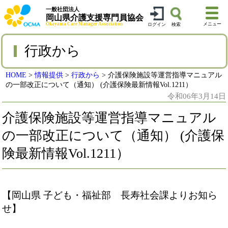
一般社団法人
岡山県介護支援専門員協会
Okayama Care Manager Association
メニュー
ログイン
検索
行政から
HOME
>
情報提供
>
行政から
>
介護保険施設等運営指導マニュアル
の一部改正について（通知） (介護保険最新情報Vol.1211）
令和06年3月14日
介護保険施設等運営指導マニュアル
の一部改正について（通知） (介護保
険最新情報Vol.1211）
【岡山県 子ども・福祉部 長寿社会課よりお知ら
せ】