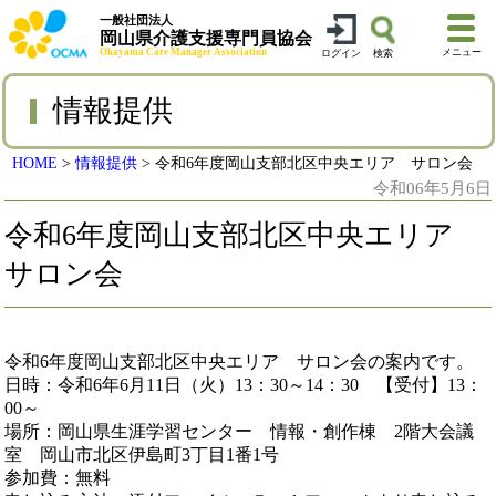
一般社団法人
岡山県介護支援専門員協会
Okayama Care Manager Association
メニュー
ログイン
検索
情報提供
HOME
>
情報提供
>
令和6年度岡山支部北区中央エリア サロン会
令和06年5月6日
令和6年度岡山支部北区中央エリア
サロン会
令和6年度岡山支部北区中央エリア サロン会の案内です。
日時：令和6年6月11日（火）13：30～14：30 【受付】13：
00～
場所：岡山県生涯学習センター 情報・創作棟 2階大会議
室 岡山市北区伊島町3丁目1番1号
参加費：無料