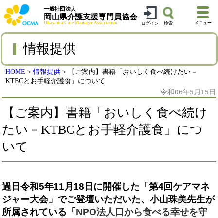
一般社団法人
岡山県介護支援専門員協会
Okayama Care Manager Association
メニュー
ログイン
検索
情報提供
HOME
>
情報提供
>
【ご案内】書籍「おいしく食べ続けたい－
KTBCとお手軽介護食」について
令和06年5月15日
【ご案内】書籍「おいしく食べ続け
たい－KTBCとお手軽介護食」につ
いて
過日令和5年11月18日に開催した「第4回ケアマネ
ジャー大会」でご登壇いただいた、
小山珠美先生が
所属されている「
NPO法人口から食べる幸せを守