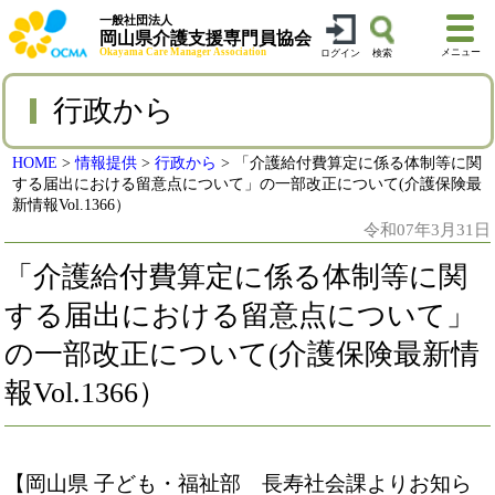
一般社団法人
岡山県介護支援専門員協会
Okayama Care Manager Association
メニュー
ログイン
検索
行政から
HOME
>
情報提供
>
行政から
>
「介護給付費算定に係る体制等に関
する届出における留意点について」の一部改正について(介護保険最
新情報Vol.1366）
令和07年3月31日
「介護給付費算定に係る体制等に関
する届出における留意点について」
の一部改正について(介護保険最新情
報Vol.1366）
【岡山県 子ども・福祉部 長寿社会課よりお知ら