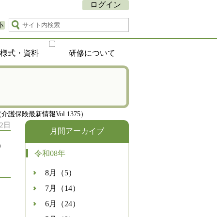
ログイン
小
種様式・資料
研修について
保険最新情報Vol.1375）
2日
月間アーカイブ
の
令和08年
8月（5）
7月（14）
6月（24）