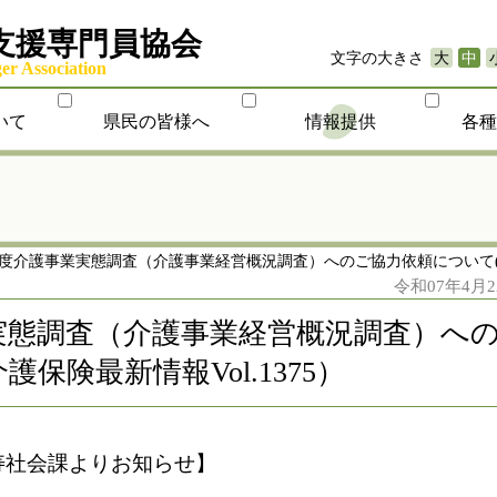
支援専門員協会
文字の大きさ
大
中
r Association
いて
県民の皆様へ
情報提供
各
度介護事業実態調査（介護事業経営概況調査）へのご協力依頼について(介護
令和07年4月2
実態調査（介護事業経営概況調査）へ
保険最新情報Vol.1375）
寿社会課よりお知らせ】