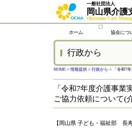
一般社団法人
岡山県介護
Okayama Care Manage
ホーム
協会につ
行政から
HOME
>
情報提供
>
行政から
>
「令和7年
「令和7年度介護事業
ご協力依頼について(介護
【岡山県 子ども・福祉部 長