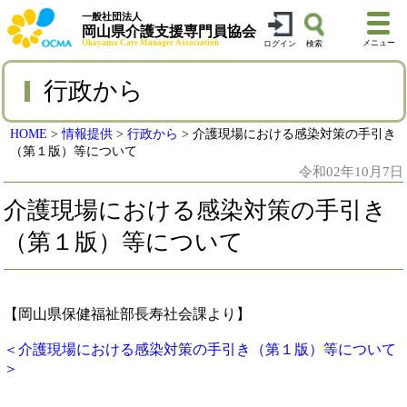
一般社団法人
岡山県介護支援専門員協会
Okayama Care Manager Association
メニュー
ログイン
検索
行政から
HOME
>
情報提供
>
行政から
>
介護現場における感染対策の手引き
（第１版）等について
令和02年10月7日
介護現場における感染対策の手引き
（第１版）等について
【岡山県保健福祉部長寿社会課より】
＜介護現場における感染対策の手引き（第１版）等について
＞