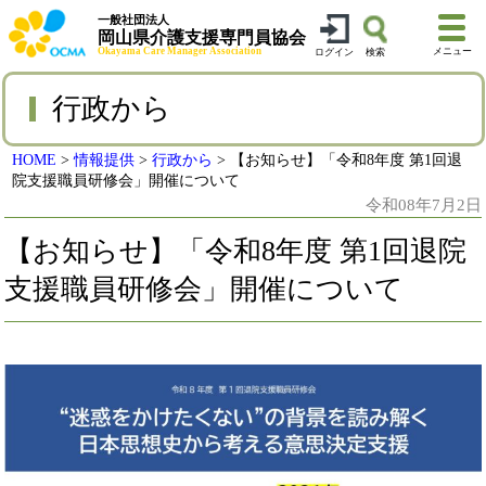
一般社団法人
岡山県介護支援専門員協会
Okayama Care Manager Association
メニュー
ログイン
検索
行政から
HOME
>
情報提供
>
行政から
>
【お知らせ】「令和8年度 第1回退
院支援職員研修会」開催について
令和08年7月2日
【お知らせ】「令和8年度 第1回退院
支援職員研修会」開催について