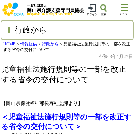
一般社団法人
岡山県介護支援専門員協会
Okayama Care Manager Association
メニュー
ログイン
検索
行政から
HOME
>
情報提供
>
行政から
>
児童福祉法施行規則等の一部を改正
する省令の交付について
令和03年1月27日
児童福祉法施行規則等の一部を改正
する省令の交付について
【岡山県保健福祉部長寿社会課より】
＜児童福祉法施行規則等の一部を改正す
る省令の交付について＞