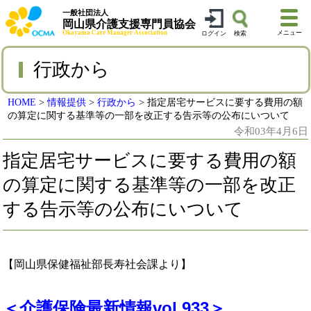
一般社団法人
岡山県介護支援専門員協会
Okayama Care Manager Association
メニュー
ログイン
検索
行政から
HOME
>
情報提供
>
行政から
>
指定居宅サービスに要する費用の額
の算定に関する基準等の一部を改正する告示等の公布にいついて
令和03年4月6日
指定居宅サービスに要する費用の額
の算定に関する基準等の一部を改正
する告示等の公布にいついて
【岡山県保健福祉部長寿社会課より】
＜介護保険最新情報vol.933＞