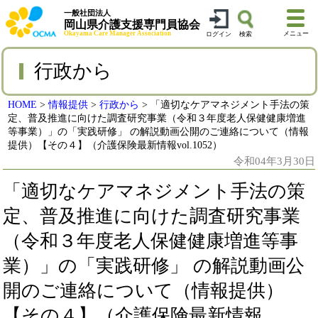
一般社団法人
岡山県介護支援専門員協会
Okayama Care Manager Association
メニュー
ログイン
検索
行政から
HOME
>
情報提供
>
行政から
>
「適切なケアマネジメント手法の策
定、普及推進に向けた調査研究事業（令和３年度老人保健健康増進
等事業）」の「実践研修」 の解説動画公開のご連絡について（情報
提供）【その４】（介護保険最新情報vol.1052）
令和04年3月30日
「適切なケアマネジメント手法の策
定、普及推進に向けた調査研究事業
（令和３年度老人保健健康増進等事
業）」の「実践研修」 の解説動画公
開のご連絡について（情報提供）
【その４】（介護保険最新情報