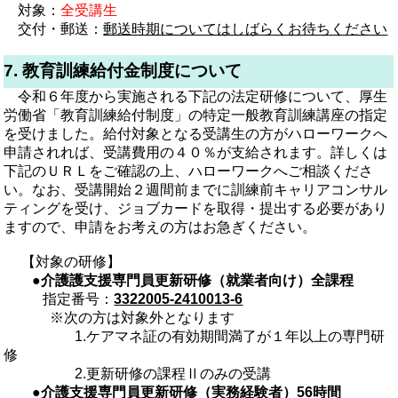
対象：
全受講生
交付・郵送：
郵送時期についてはしばらくお待ちください
7. 教育訓練給付金制度について
令和６年度から実施される下記の法定研修について、厚生
労働省「教育訓練給付制度」の特定一般教育訓練講座の指定
を受けました。給付対象となる受講生の方がハローワークへ
申請されれば、受講費用の４０％が支給されます。詳しくは
下記のＵＲＬをご確認の上、ハローワークへご相談くださ
い。
なお、受講開始２週間前までに訓練前キャリアコンサル
ティングを受け、ジョブカードを取得・提出する必要があり
ますので、申請をお考えの方はお急ぎください。
【対象の研修】
●
介護
護支援専門員更新研修（就業者向け）全課程
指定番号：
3322005-2410013-6
※
次の方は対象外となります
1.ケアマネ証の有効期間満了が１年以上の専門研
修
2.更新研修の課程Ⅱのみの受講
●
介護支援専門員更新研修（実務経験者）56時間