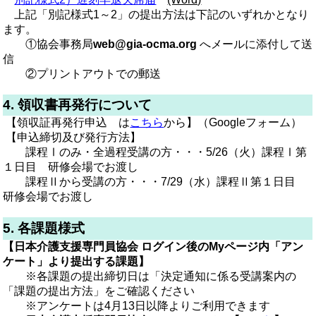
上記「別記様式1～2」の提出方法は下記のいずれかとなり
ます。
①協会事務局
web@gia-ocma.org
へメールに添付して送
信
②プリントアウトでの郵送
4. 領収書再発行について
【領収証再発行申込 は
こちら
から】
（Googleフォーム）
【申込締切及び発行方法】
課程Ⅰのみ・
全過程受講の方・・・5/26（火）課程Ⅰ第
１日目 研修会場でお渡し
課程Ⅱから受講の方・・・7/29（水）課程Ⅱ第１日目
研修会場でお渡し
5. 各課題様式
【
日本介護支援専門員協会 ログイン後のMyページ内「アン
ケート」より提出する課題】
※各課題の提出締切日は「決定通知に係る受講案内の
「課題の提出方法」をご確認ください
※アンケートは4月13日以降よりご利用できます