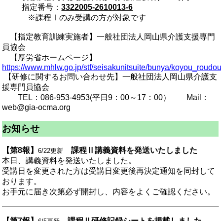
指定番号：
3322005-2610013-6
※課程Ⅰのみ受講の方が対象です
【指定教育訓練実施者】一般社団法人岡山県介護支援専門
員協会
【厚労省ホームページ】
https://www.mhlw.go.jp/stf/seisakunitsuite/bunya/koyou_roudou
【研修に関するお問い合わせ先】一般社団法人岡山県介護支
援専門員協会
TEL：086-953-4953(平日9：00～17：00） Mail：
web@gia-ocma.org
お知らせ
【
第8報】
課程Ⅱ講義資料を発送いたしました
6
/22更新
本日、
講義資料を発送いたしました。
受講日を変更された方は受講日変更後再決定通知を同封して
おります。
お手元に届き次第必ず開封し、内容をよくご確
認ください。
【第7報】
課程Ⅱ研修記録シートを掲載しました