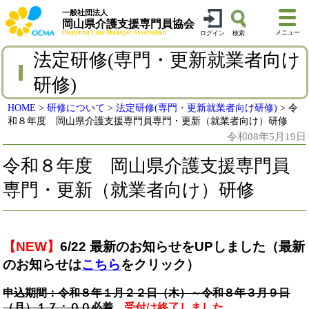
一般社団法人
岡山県介護支援専門員協会
Okayama Care Manager Association
メニュー
ログイン
検索
法定研修(専門・更新就業者向け
研修)
HOME
>
研修について
>
法定研修(専門・更新就業者向け研修)
>
令
和８年度 岡山県介護支援専門員専門・更新（就業者向け）研修
令和08年5月19日
令和８年度 岡山県介護支援専門員
専門・更新（就業者向け）研修
【NEW】
6/22
最新のお知らせをUPしました
（最新
のお知らせは
こちら
をクリック）
申込期間：令和８年１月２２日（木）～令和８年３月９日
（月）１７：００必着
受付は終了しました