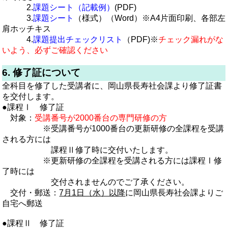
2.
課題シート（記載例）
(PDF)
3.
課題シート
（様式）（Word）※A4片面印刷、各部左
肩ホッチキス
4.
課題提出チェックリスト
（PDF)
※
チェック漏れがな
いよう、必ずご確認ください
6. 修了証について
全科目を修了した受講者に、岡山県長寿社会課より修了証書
を交付します。
●課程Ⅰ 修了証
対象：
受講番号が2000番台の専門研修の方
※受講番号が1000番台の更新研修の全課程を受講
される方には
課程Ⅱ修了時に交付いたします。
※
更新研修の全課程を受講される方には課程Ⅰ修
了時には
交付されませんのでご了承ください。
交付・郵送：
7月1日（水）以降
に
岡山県長寿社会課よりご
自宅へ郵送
●課程Ⅱ 修了証