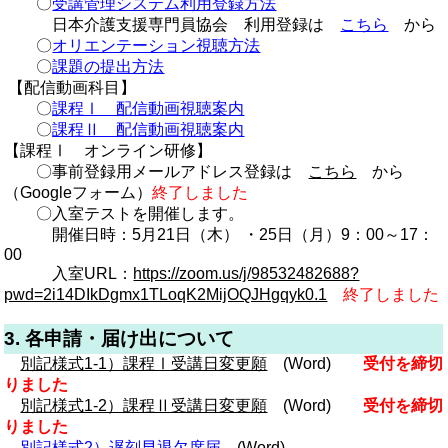
〇
受講管理システム利用登録方法
日本介護支援専門員協会 利用登録は
こちら
から
〇
オリエンテーション視聴方法
〇
課題の提出方法
【配信動画科目】
〇
課程Ⅰ 配信動画視聴案内
〇
課程Ⅱ 配信動画視聴案内
【課程Ⅰ オンライン研修】
〇事前登録用メールアドレス登録は
こちら
から
（Googleフォーム）
終了しました
〇
入室テストを開催します。
開催日時：5月21日（木） ・25日（月）9：00～17：
00
入室URL：
https://zoom.us/j/98532482688?
pwd=2i14DIkDgmx1TLoqK2MijOQJHgqyk0.1
終了しました
3. 各申請・届け出について
別記様式1-1）課程Ⅰ受講日変更願
(Word)
受付を締切
りました
別記様式1-2）課程Ⅱ受講日変更願
(Word)
受付を締切
りました
別記様式2）遅刻早退欠席届
(Word)