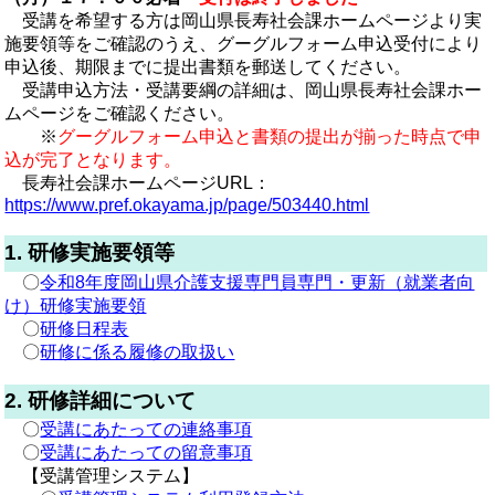
受講を希望する方は岡山県長寿社会課ホームページより実
施要領等をご確認のうえ、グーグルフォーム申込受付により
申込後、期限までに提出書類を郵送してください。
受講申込方法・受講要綱の詳細は、岡山県長寿社会課ホー
ムページをご確認ください。
※
グーグルフォーム申込と書類の提出が揃った時点で申
込が完了となります。
長寿社会課ホームページURL：
https://www.pref.okayama.jp/page/503440.html
1. 研修実施要領等
〇
令和8年度岡山県介護支援専門員専門・更新（就業者向
け）研修実施要領
〇
研修日程表
〇
研修に係る履修の取扱い
2. 研修詳細について
〇
受講にあたっての連絡事項
〇
受講にあたっての留意事項
【受講管理システム】