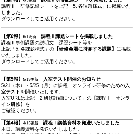
6/5更新
課程Ⅱ 研修記録シートを
上記「
5. 各課題様式
」
に掲載いた
しました。
ダウンロードしてご活用ください。
【第6報】
課程Ⅱ課題シートを掲載しました
6/1更新
課程Ⅱ事例課題の説明文、課題シート等を
上記「
5. 各課題様式
」の
【
研修会場に持参する課題】
に掲載
いたしました。
ダウンロードしてご活用ください。
【第5報】
入室テスト開催のお知らせ
5/19更新
5/21（木）・5/25（月）に課程Ⅰオンライン研修のための入
室テストを開催いたします。
入室URLは上記「2.研修詳細について」の【課程Ⅰ オンラ
イン研修】を
ご確認ください。
【
第4報】
課程Ⅰ講義資料を発送いたしました
4/15更新
本日、
講義資料を発送いたしました。