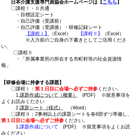
日本介護支援専門員協会ホームページは【
こちら
】
〇課程Ⅰ・Ⅱ共通
・目標設定シート
・自己評価（受講前）
・自己評価（受講後）・研修記録シート
【課程Ⅰ】
（Excel）
【課程Ⅱ】
（Excel）
※入力前のご自身の下書きとしてご活用くださ
い。
〇課程Ⅱ
・「所属事業所の所在する市町村等の社会資源情
報」
【
研修会場に持参する課題】
〇課程Ⅰ：
第１日目に会場へ必ずご持参
ください。
1.
課題作成について（概要）
(PDF) ※留意事項を
よくお読みください
2.
課題シート（様式）
（Word）
〇課程Ⅱ：2事例以上の課題シートを各6部ずつ準備し、
第１日目に会場へ必ずご持参
ください。
1.
課題作成について
(PDF) ※留意事項をよくお読
みください